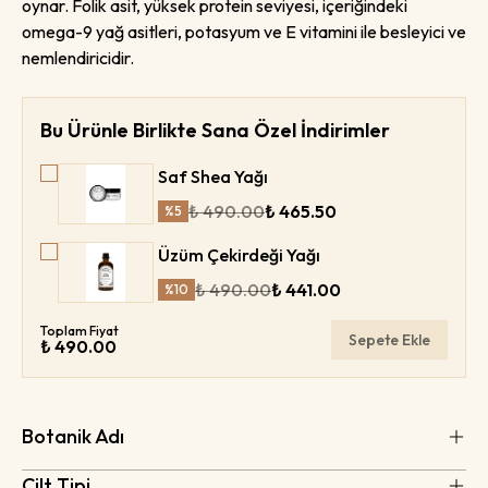
oynar. Folik asit, yüksek protein seviyesi, içeriğindeki
omega-9 yağ asitleri, potasyum ve E vitamini ile besleyici ve
nemlendiricidir.
Bu Ürünle Birlikte Sana Özel İndirimler
Saf Shea Yağı
₺ 490.00
₺ 465.50
%
5
Üzüm Çekirdeği Yağı
₺ 490.00
₺ 441.00
%
10
Toplam Fiyat
Sepete Ekle
₺ 490.00
Botanik Adı
Cilt Tipi