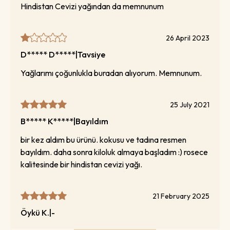
Hindistan Cevizi yağından da memnunum
26 April 2023
D***** D*****
|
Tavsiye
Yağlarımı çoğunlukla buradan alıyorum. Memnunum.
25 July 2021
B***** K*****
|
Bayıldım
bir kez aldım bu ürünü. kokusu ve tadına resmen
bayıldım. daha sonra kiloluk almaya başladım :) rosece
kalitesinde bir hindistan cevizi yağı.
21 February 2025
Öykü
K.
|
-