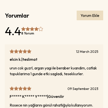
Yorumlar
Yorum Ekle
4.4
8 Yorum
12 March 2025
elcin
k.
|
teslimat
urun cok guzrl, argan yagi ile beraber kuandim, catlak
topuklarima 1 gunde etki sagladi, tesekkurler.
09 September 2023
F***** K***** Y*****
|
Güvenilir
Rosece nin yağlarını gönül rahatlığıyla kullanıyorum.