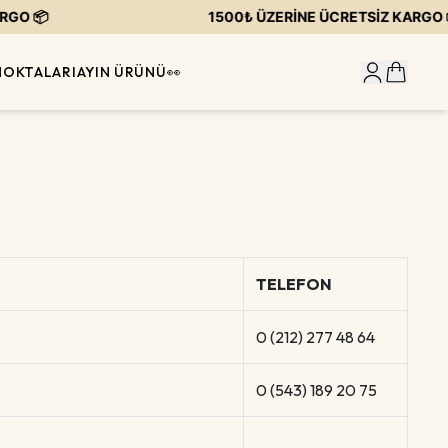

1500₺ ÜZERİNE ÜCRETSİZ KARGO 📦
NOKTALARI
AYIN ÜRÜNÜ👀
TELEFON
0 (212) 277 48 64
0 (543) 189 20 75