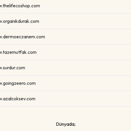
.thelifecoshop.com
.organikdurak.com
.dermoeczanem.com
.tazemutfak.com
.surdur.com
.goingzeero.com
.azalcoksev.com
Dünyada;