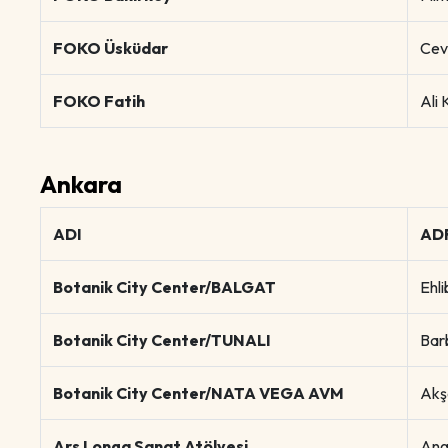
FOKO Üsküdar
Cevi
FOKO Fatih
Ali
Ankara
ADI
AD
Botanik City Center/BALGAT
Ehl
Botanik City Center/TUNALI
Bar
Botanik City Center/NATA VEGA AVM
Akş
Ars Longa Sanat Atölyesi
Ang