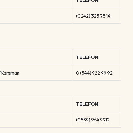
TELEFON
(0242) 323 75 14
TELEFON
z/Karaman
0 (544) 922 99 92
TELEFON
(0539) 964 9912