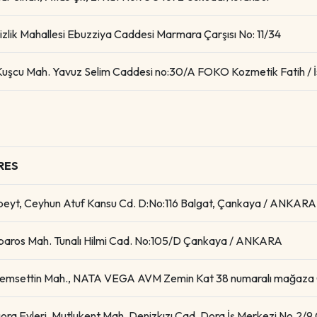
zlik Mahallesi Ebuzziya Caddesi Marmara Çarşısı No: 11/34
 Kuşcu Mah. Yavuz Selim Caddesi no:30/A FOKO Kozmetik Fatih / İ
RES
ibeyt, Ceyhun Atuf Kansu Cd. D:No:116 Balgat, Çankaya / ANKARA
baros Mah. Tunalı Hilmi Cad. No:105/D Çankaya / ANKARA
emsettin Mah., NATA VEGA AVM Zemin Kat 38 numaralı mağaz
ora Evleri, Mutlukent Mah. Denizkızı Cad. Dora İş Merkezi No.2