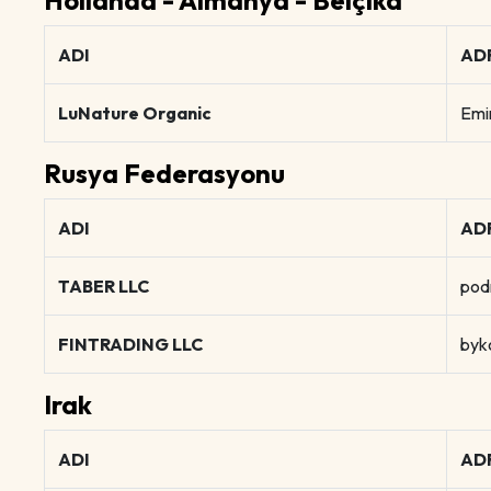
Hollanda - Almanya - Belçika
ADI
AD
LuNature Organic
Emi
Rusya Federasyonu
ADI
AD
TABER LLC
pod
FINTRADING LLC
byk
Irak
ADI
AD