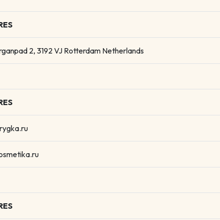
RES
rganpad 2, 3192 VJ Rotterdam Netherlands
RES
rygka.ru
osmetika.ru
RES