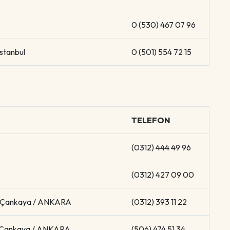
0 (530) 467 07 96
stanbul
0 (501) 554 72 15
TELEFON
(0312) 444 49 96
(0312) 427 09 00
a Çankaya / ANKARA
(0312) 393 11 22
/9 Çankaya / ANKARA
(506) 474 51 34