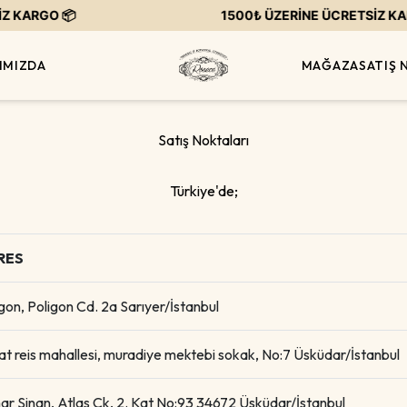
GO 📦
1500₺ ÜZERİNE ÜCRETSİZ KARGO 
IMIZDA
MAĞAZA
SATIŞ 
Satış Noktaları
Türkiye'de;
RES
gon, Poligon Cd. 2a Sarıyer/İstanbul
t reis mahallesi, muradiye mektebi sokak, No:7 Üsküdar/İstanbul
ar Sinan, Atlas Çk, 2. Kat No:93 34672 Üsküdar/İstanbul