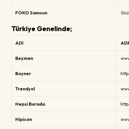
FOKO Samsun
Güz
Türkiye Genelinde;
ADI
AD
Beymen
www
Boyner
htt
Trendyol
www
Hepsi Burada
htt
Hipicon
www