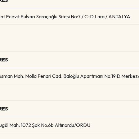
RES
ent Ecevit Bulvarı Saraçoğlu Sitesi No:7 / C-D Lara / ANTALYA
RES
osman Mah. Molla Fenari Cad. Baloğlu Apartmanı No:19 D Merke
RES
ugöl Mah. 1072 Şok No:6b Altınordu/ORDU