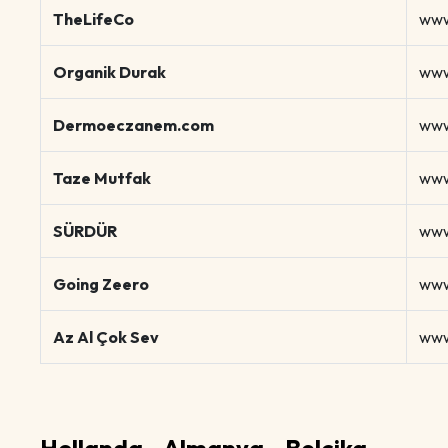
TheLifeCo
www
Organik Durak
www
Dermoeczanem.com
www
Taze Mutfak
www
SÜRDÜR
www
Going Zeero
www
Az Al Çok Sev
www