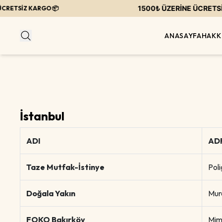
1500₺ ÜZERİNE ÜCRETSİZ KAR
İZ KARGO 📦
ANASAYFA
HAKK
İstanbul
ADI
AD
Taze Mutfak-İstinye
Poli
Doğala Yakın
Mura
FOKO Bakırköy
Mim