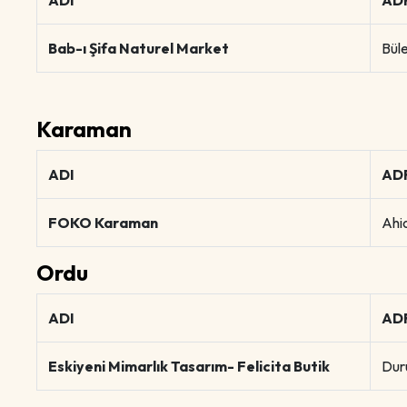
ADI
AD
Bab-ı Şifa Naturel Market
Bül
Karaman
ADI
AD
FOKO Karaman
Ahi
Ordu
ADI
AD
Eskiyeni Mimarlık Tasarım- Felicita Butik
Dur