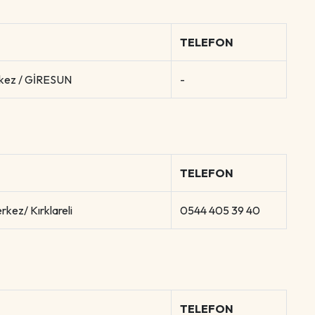
TELEFON
rkez / GİRESUN
-
TELEFON
kez/ Kırklareli
0544 405 39 40
TELEFON