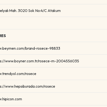
elyalı Mah. 3020 Sok No:4/C Atakum
RES
.beymen.com/brand-rosece-98833
ps://www.boyner.com.tr/rosece-m-2004556035
.trendyol.com/rosece
ps://www.hepsiburada.com/rosece
.hipicon.com