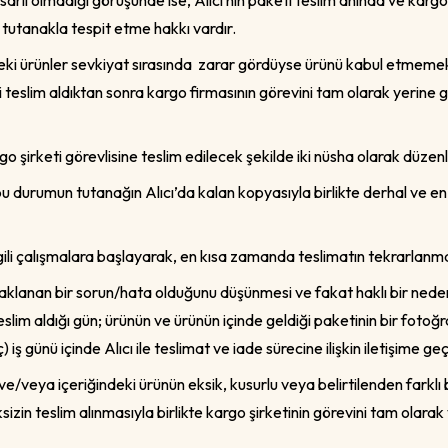
arlı olmadığı görüşünde ise, Alıcı’nın paketi teslim anında ve kargo y
 tutanakla tespit etme hakkı vardır.
ndeki ürünler sevkiyat sırasında zarar gördüyse ürünü kabul etmemek
eslim aldıktan sonra kargo firmasının görevini tam olarak yerine ge
rgo şirketi görevlisine teslim edilecek şekilde iki nüsha olarak düz
 durumun tutanağın Alıcı’da kalan kopyasıyla birlikte derhal ve en g
gili çalışmalara başlayarak, en kısa zamanda teslimatın tekrarlanma
aklanan bir sorun/hata olduğunu düşünmesi ve fakat haklı bir nedenle
im aldığı gün; ürünün ve ürünün içinde geldiği paketinin bir fotoğr
günü içinde Alıcı ile teslimat ve iade sürecine ilişkin iletişime geç
ve/veya içeriğindeki ürünün eksik, kusurlu veya belirtilenden farklı 
izin teslim alınmasıyla birlikte kargo şirketinin görevini tam olara