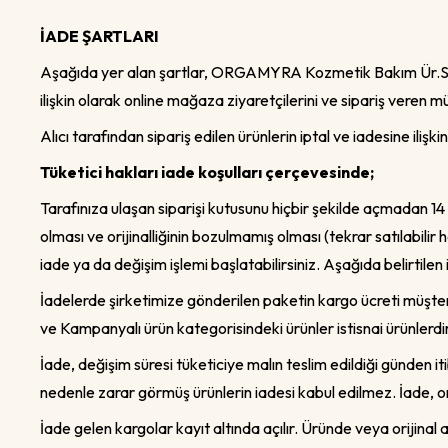
İADE ŞARTLARI
Aşağıda yer alan şartlar, ORGAMYRA Kozmetik Bakım Ür.San. 
ilişkin olarak online mağaza ziyaretçilerini ve sipariş veren mü
Alıcı tarafından sipariş edilen ürünlerin iptal ve iadesine iliş
Tüketici hakları iade koşulları çerçevesinde;
Tarafınıza ulaşan siparişi kutusunu hiçbir şekilde açmadan 14 
olması ve orijinalliğinin bozulmamış olması (tekrar satılabilir h
iade ya da değişim işlemi başlatabilirsiniz. Aşağıda belirtilen 
İadelerde şirketimize gönderilen paketin kargo ücreti müşter
ve Kampanyalı ürün kategorisindeki ürünler istisnai ürünlerdir
İade, değişim süresi tüketiciye malın teslim edildiği günden it
nedenle zarar görmüş ürünlerin iadesi kabul edilmez. İade, ori
İade gelen kargolar kayıt altında açılır. Üründe veya orijinal 