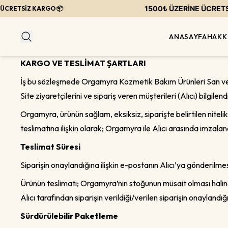
1500₺ ÜZERİNE ÜCRETSİZ K
TSİZ KARGO 📦
ANASAYFA
HAKK
KARGO VE TESLİMAT ŞARTLARI
İş bu sözleşmede Orgamyra Kozmetik Bakım Ürünleri San ve Tic
Site ziyaretçilerini ve sipariş veren müşterileri (Alıcı) bilgile
Orgamyra, ürünün sağlam, eksiksiz, siparişte belirtilen nite
teslimatına ilişkin olarak; Orgamyra ile Alıcı arasında imzala
Teslimat Süresi
Siparişin onaylandığına ilişkin e-postanın Alıcı’ya gönderilmesi
Ürünün teslimatı; Orgamyra’nin stoğunun müsait olması halind
Alıcı tarafından siparişin verildiği/verilen siparişin onaylandığı
Sürdürülebilir Paketleme