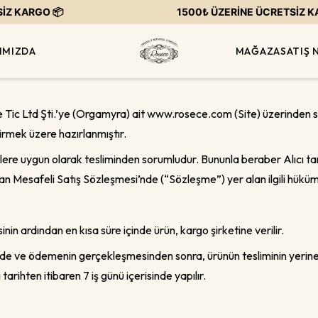
ARGO 📦
1500₺ ÜZERİNE ÜCRETSİZ KARGO
IMIZDA
MAĞAZA
SATIŞ 
 Ltd Şti.’ye (Orgamyra) ait www.rosece.com (Site) üzerinden sipari
ndirmek üzere hazırlanmıştır.
liklere uygun olarak tesliminden sorumludur. Bununla beraber Alıcı 
nan Mesafeli Satış Sözleşmesi’nde (“Sözleşme”) yer alan ilgili hüküm
nin ardından en kısa süre içinde ürün, kargo şirketine verilir.
e ve ödemenin gerçekleşmesinden sonra, ürünün tesliminin yerine ge
 tarihten itibaren 7 iş günü içerisinde yapılır.