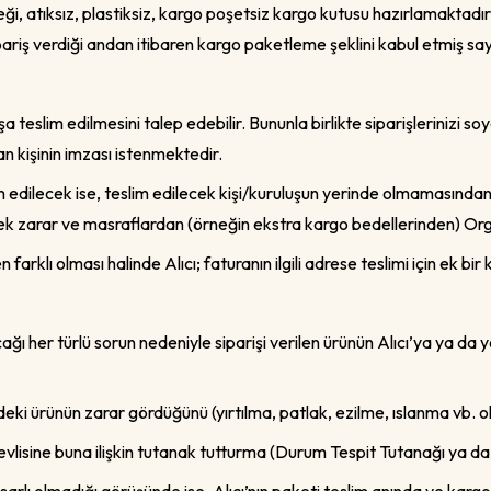
eği, atıksız, plastiksiz, kargo poşetsiz kargo kutusu hazırlamaktadır.
pariş verdiği andan itibaren kargo paketleme şeklini kabul etmiş sayı
şa teslim edilmesini talep edebilir. Bununla birlikte siparişlerinizi so
an kişinin imzası istenmektedir.
im edilecek ise, teslim edilecek kişi/kuruluşun yerinde olmamasında
ilecek zarar ve masraflardan (örneğin ekstra kargo bedellerinden) 
n farklı olması halinde Alıcı; faturanın ilgili adrese teslimi için ek
ğı her türlü sorun nedeniyle siparişi verilen ürünün Alıcı’ya ya da 
indeki ürünün zarar gördüğünü (yırtılma, patlak, ezilme, ıslanma vb.
vlisine buna ilişkin tutanak tutturma (Durum Tespit Tutanağı ya da 