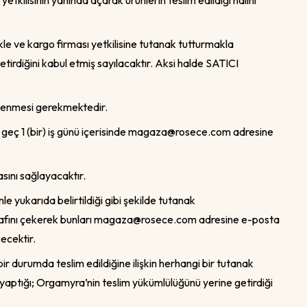
etkilisinin yanında açarak ürünlerin teslim edildiği halini
le ve kargo firması yetkilisine tutanak tutturmakla
tirdiğini kabul etmiş sayılacaktır. Aksi halde SATICI
enlenmesi gerekmektedir.
eç 1 (bir) iş günü içerisinde
magaza@rosece.com
adresine
sını sağlayacaktır.
 yukarıda belirtildiği gibi şekilde tutanak
afını çekerek bunları
magaza@rosece.com
adresine e-posta
ecektir.
bir durumda teslim edildiğine ilişkin herhangi bir tutanak
k yaptığı; Orgamyra’nin teslim yükümlülüğünü yerine getirdiği