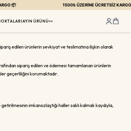
 📦
1500₺ ÜZERİNE ÜCRETSİZ KARGO 📦
NOKTALARI
AYIN ÜRÜNÜ👀
ş edilen ürünlerin sevkiyat ve teslimatına ilişkin olarak
tarafından sipariş edilen ve ödemesi tamamlanan ürünlerin
ler geçerliliğini korumaktadır.
tirilmesinin imkansızlaştığı haller saklı kalmak kaydıyla,