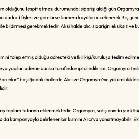
lem olduğunu tespit etmesi durumunda; siparişi aldığı gün Orgamyr
 barkod fişleri ve gerekirse kamera kayıtları incelenerek 3 iş gün
il ile bildirmesi gerekmektedir. Aksi halde alıcı siparişini eksiksiz 
limini talep etmiş olduğu adresteki yetkili kişi/kuruluşa teslim edi
eya yapılan ödeme banka tarafından iptal edilir ise, Orgamyra tesl
runlar” başlığındaki hallerde Alıcı ve Orgamyra’nin yükümlülükleri
ıdır.
ariş toplam tutarına eklenmektedir. Orgamyra, satış anında yürüttüğ
da kampanyayla belirlenen bir kısmını Alıcı’ya yansıtmayabilir. Ek 