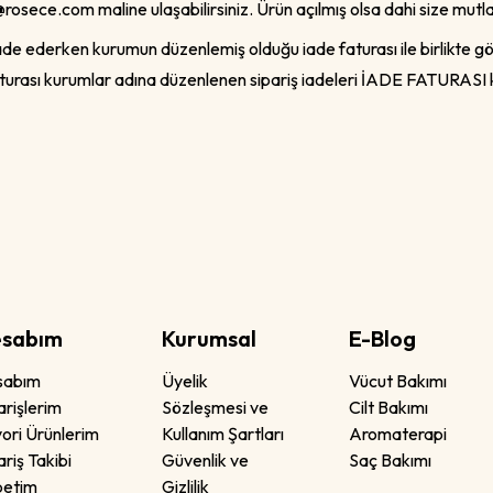
rosece.com
maline ulaşabilirsiniz. Ürün açılmış olsa dahi size mut
 iade ederken kurumun düzenlemiş olduğu iade faturası ile birlikte 
. Faturası kurumlar adına düzenlenen sipariş iadeleri İADE FATURA
sabım
Kurumsal
E-Blog
sabım
Üyelik
Vücut Bakımı
arişlerim
Sözleşmesi ve
Cilt Bakımı
ori Ürünlerim
Kullanım Şartları
Aromaterapi
ariş Takibi
Güvenlik ve
Saç Bakımı
petim
Gizlilik