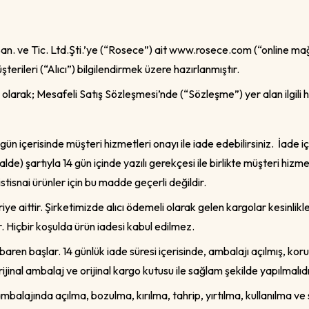
ve Tic. Ltd.Şti.’ye (“Rosece”) ait www.rosece.com (“online mağaza
şterileri (“Alıcı”) bilgilendirmek üzere hazırlanmıştır.
kin olarak; Mesafeli Satış Sözleşmesi’nde (“Sözleşme”) yer alan ilgili
gün içerisinde müşteri hizmetleri onayı ile iade edebilirsiniz. İade 
alde) şartıyla 14 gün içinde yazılı gerekçesi ile birlikte müşteri hizme
istisnai ürünler için bu madde geçerli değildir.
iye aittir. Şirketimizde alıcı ödemeli olarak gelen kargolar kesin
. Hiçbir koşulda ürün iadesi kabul edilmez.
ibaren başlar. 14 günlük iade süresi içerisinde, ambalajı açılmış, kor
jinal ambalaj ve orijinal kargo kutusu ile sağlam şekilde yapılmalıdı
ambalajında açılma, bozulma, kırılma, tahrip, yırtılma, kullanılma ve