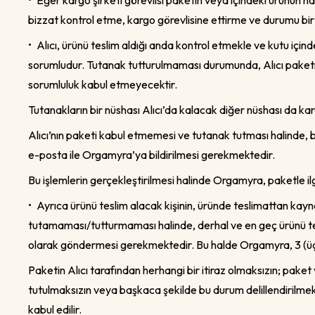
•
Eğer kargo şirketi görevlisi paketin veya içindeki ürünün has
bizzat kontrol etme, kargo görevlisine ettirme ve durumu bir
•
Alıcı, ürünü teslim aldığı anda kontrol etmekle ve kutu içi
sorumludur. Tutanak tutturulmaması durumunda, Alıcı paketi t
sorumluluk kabul etmeyecektir.
Tutanakların bir nüshası Alıcı’da kalacak diğer nüshası da ka
Alıcı’nın paketi kabul etmemesi ve tutanak tutması halinde, bu
e-posta ile Orgamyra’ya bildirilmesi gerekmektedir.
Bu işlemlerin gerçekleştirilmesi halinde Orgamyra, paketle il
•
Ayrıca ürünü teslim alacak kişinin, üründe teslimattan kayn
tutamaması/tutturmaması halinde, derhal ve en geç ürünü tesl
olarak göndermesi gerekmektedir. Bu halde Orgamyra, 3 (üç) iş 
Paketin Alıcı tarafından herhangi bir itiraz olmaksızın; paket 
tutulmaksızın veya başkaca şekilde bu durum delillendirilmeks
kabul edilir.