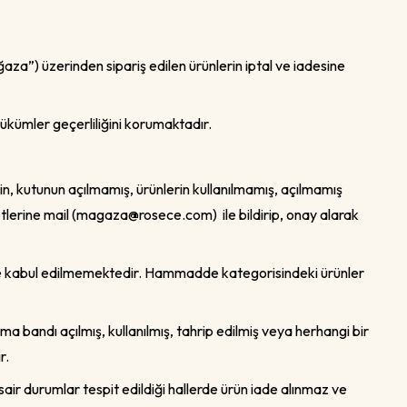
”) üzerinden sipariş edilen ürünlerin iptal ve iadesine
 hükümler geçerliliğini korumaktadır.
için, kutunun açılmamış, ürünlerin kullanılmamış, açılmamış
tlerine mail (
magaza@rosece.com
) ile bildirip, onay alarak
likle kabul edilmemektedir. Hammadde kategorisindeki ürünler
uma bandı açılmış, kullanılmış, tahrip edilmiş veya herhangi bir
r.
 sair durumlar tespit edildiği hallerde ürün iade alınmaz ve