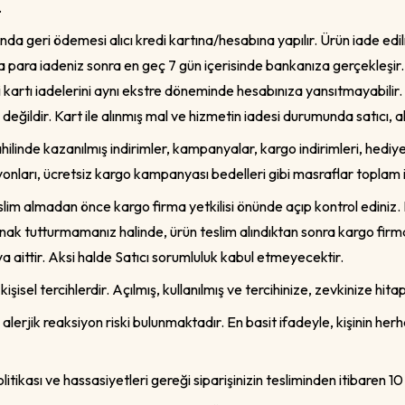
.
unda geri ödemesi alıcı kredi kartına/hesabına yapılır. Ürün iade e
a para iadeniz sonra en geç 7 gün içerisinde bankanıza gerçekleşir. 
i kartı iadelerini aynı ekstre döneminde hesabınıza yansıtmayabilir
değildir. Kart ile alınmış mal ve hizmetin iadesi durumunda satıcı,
dahilinde kazanılmış indirimler, kampanyalar, kargo indirimleri, hediy
onları, ücretsiz kargo kampanyası bedelleri gibi masraflar toplam 
im almadan önce kargo firma yetkilisi önünde açıp kontrol ediniz.
ak tutturmamanız halinde, ürün teslim alındıktan sonra kargo firmas
a aittir. Aksi halde Satıcı sorumluluk kabul etmeyecektir.
şisel tercihlerdir. Açılmış, kullanılmış ve tercihinize, zevkinize hi
lerjik reaksiyon riski bulunmaktadır. En basit ifadeyle, kişinin herhan
itikası ve hassasiyetleri gereği siparişinizin tesliminden itibaren 10