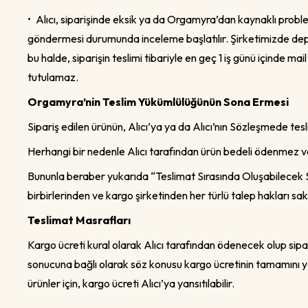
•
Alıcı, siparişinde eksik ya da Orgamyra’dan kaynaklı prob
göndermesi durumunda inceleme başlatılır. Şirketimizde depo
bu halde, siparişin teslimi tibariyle en geç 1 iş günü içinde ma
tutulamaz.
Orgamyra’nin Teslim Yükümlülüğünün Sona Ermesi
Sipariş edilen ürünün, Alıcı’ya ya da Alıcı’nın Sözleşmede tes
Herhangi bir nedenle Alıcı tarafından ürün bedeli ödenmez v
Bununla beraber yukarıda “Teslimat Sırasında Oluşabilecek So
birbirlerinden ve kargo şirketinden her türlü talep hakları sakl
Teslimat Masrafları
Kargo ücreti kural olarak Alıcı tarafından ödenecek olup sip
sonucuna bağlı olarak söz konusu kargo ücretinin tamamını ya 
ürünler için, kargo ücreti Alıcı’ya yansıtılabilir.