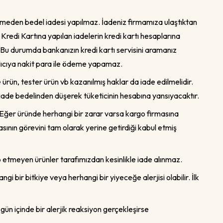
dilmeden bedel iadesi yapılmaz. İadeniz firmamıza ulaştıktan
Kredi Kartına yapılan iadelerin kredi kartı hesaplarına
. Bu durumda bankanızın kredi kartı servisini aramanız
 alıcıya nakit para ile ödeme yapamaz.
e ürün, tester ürün vb kazanılmış haklar da iade edilmelidir.
iade bedelinden düşerek tüketicinin hesabına yansıyacaktır.
 Eğer üründe herhangi bir zarar varsa kargo firmasına
ının görevini tam olarak yerine getirdiği kabul etmiş
tap etmeyen ürünler tarafımızdan kesinlikle iade alınmaz.
gi bir bitkiye veya herhangi bir yiyeceğe alerjisi olabilir. İlk
 gün içinde bir alerjik reaksiyon gerçekleşirse