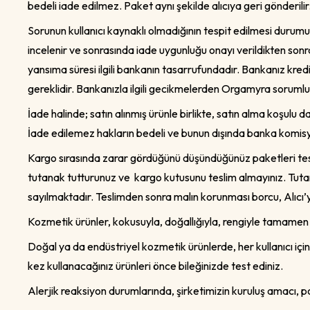
bedeli iade edilmez. Paket aynı şekilde alıcıya geri gönderilir
Sorunun kullanıcı kaynaklı olmadığının tespit edilmesi durum
incelenir ve sonrasında iade uygunluğu onayı verildikten sonr
yansıma süresi ilgili bankanın tasarrufundadır. Bankanız kred
gereklidir. Bankanızla ilgili gecikmelerden Orgamyra sorumlu 
İade halinde; satın alınmış ürünle birlikte, satın alma koşulu 
İade edilemez hakların bedeli ve bunun dışında banka komisy
Kargo sırasında zarar gördüğünü düşündüğünüz paketleri tesl
tutanak tutturunuz ve kargo kutusunu teslim almayınız. Tutan
sayılmaktadır. Teslimden sonra malın korunması borcu, Alıcı’y
Kozmetik ürünler, kokusuyla, doğallığıyla, rengiyle tamamen ki
Doğal ya da endüstriyel kozmetik ürünlerde, her kullanıcı için a
kez kullanacağınız ürünleri önce bileğinizde test ediniz.
Alerjik reaksiyon durumlarında, şirketimizin kuruluş amacı, pol