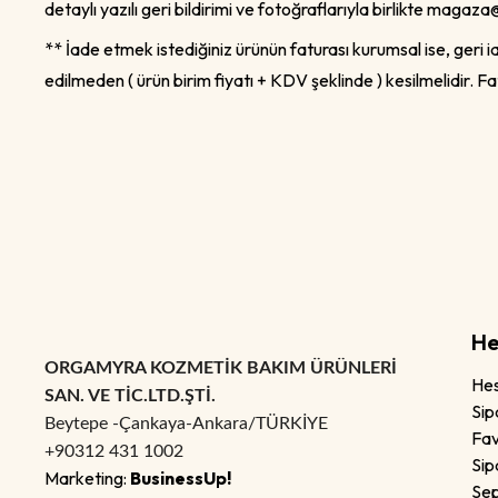
detaylı yazılı geri bildirimi ve fotoğraflarıyla birlikte
magaza@
** İade etmek istediğiniz ürünün faturası kurumsal ise, geri
edilmeden ( ürün birim fiyatı + KDV şeklinde ) kesilmelidir
He
ORGAMYRA KOZMETİK BAKIM ÜRÜNLERİ
He
SAN. VE TİC.LTD.ŞTİ.
Sip
Beytepe -Çankaya-Ankara/TÜRKİYE
Fav
+90312 431 1002
Sip
Marketing:
BusinessUp!
Se