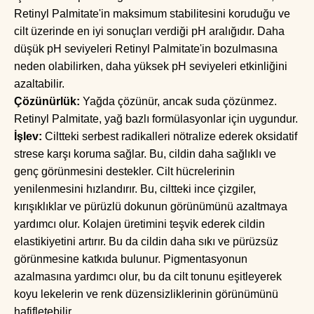
Retinyl Palmitate'in maksimum stabilitesini koruduğu ve
cilt üzerinde en iyi sonuçları verdiği pH aralığıdır. Daha
düşük pH seviyeleri Retinyl Palmitate'in bozulmasına
neden olabilirken, daha yüksek pH seviyeleri etkinliğini
azaltabilir.
Çözünürlük:
Yağda çözünür, ancak suda çözünmez.
Retinyl Palmitate, yağ bazlı formülasyonlar için uygundur.
İşlev:
Ciltteki serbest radikalleri nötralize ederek oksidatif
strese karşı koruma sağlar. Bu, cildin daha sağlıklı ve
genç görünmesini destekler. Cilt hücrelerinin
yenilenmesini hızlandırır. Bu, ciltteki ince çizgiler,
kırışıklıklar ve pürüzlü dokunun görünümünü azaltmaya
yardımcı olur. Kolajen üretimini teşvik ederek cildin
elastikiyetini artırır. Bu da cildin daha sıkı ve pürüzsüz
görünmesine katkıda bulunur. Pigmentasyonun
azalmasına yardımcı olur, bu da cilt tonunu eşitleyerek
koyu lekelerin ve renk düzensizliklerinin görünümünü
hafifletebilir.