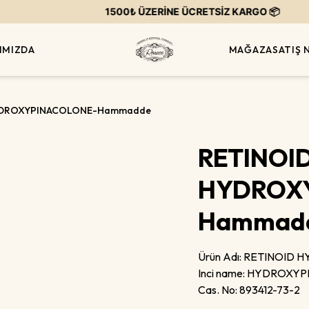
1500₺ ÜZERİNE ÜCRETSİZ KARGO 📦
IMIZDA
MAĞAZA
SATIŞ 
YDROXYPINACOLONE-Hammadde
RETINOI
HYDROX
Hammad
Ürün Adı:
RETINOID 
Inci name:
HYDROXYPI
Cas. No:
893412-73-2