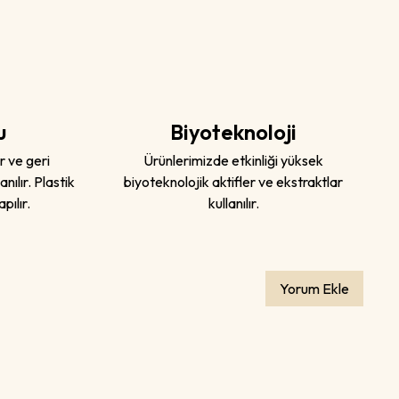
u
Biyoteknoloji
r ve geri
Ürünlerimizde etkinliği yüksek
nılır. Plastik
biyoteknolojik aktifler ve ekstraktlar
pılır.
kullanılır.
Yorum Ekle