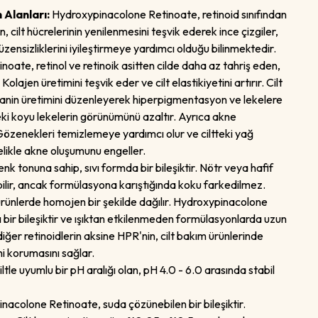
m Alanları:
Hydroxypinacolone Retinoate, retinoid sınıfından
rin, cilt hücrelerinin yenilenmesini teşvik ederek ince çizgiler,
 düzensizliklerini iyileştirmeye yardımcı olduğu bilinmektedir.
ate, retinol ve retinoik asitten cilde daha az tahriş eden,
 Kolajen üretimini teşvik eder ve cilt elastikiyetini artırır. Cilt
anin üretimini düzenleyerek hiperpigmentasyon ve lekelere
tteki koyu lekelerin görünümünü azaltır. Ayrıca akne
 Gözenekleri temizlemeye yardımcı olur ve ciltteki yağ
lelikle akne oluşumunu engeller.
k tonuna sahip, sıvı formda bir bileşiktir. Nötr veya hafif
bilir, ancak formülasyona karıştığında koku farkedilmez.
 ürünlerde homojen bir şekilde dağılır. Hydroxypinacolone
 bir bileşiktir ve ışıktan etkilenmeden formülasyonlarda uzun
, diğer retinoidlerin aksine HPR'nin, cilt bakım ürünlerinde
ni korumasını sağlar.
ltle uyumlu bir pH aralığı olan, pH 4.0 - 6.0 arasında stabil
acolone Retinoate, suda çözünebilen bir bileşiktir.