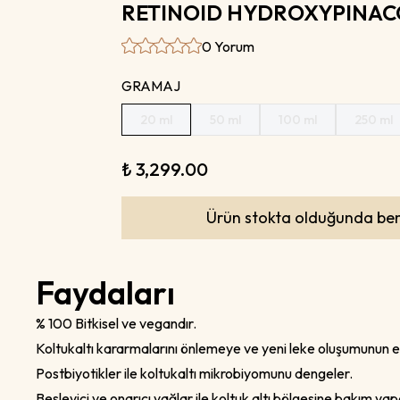
RETINOID HYDROXYPINA
0 Yorum
GRAMAJ
20 ml
50 ml
100 ml
250 ml
₺ 3,299.00
Ürün stokta olduğunda ben
Faydaları
% 100 Bitkisel ve vegandır.
Koltukaltı kararmalarını önlemeye ve yeni leke oluşumunun e
Postbiyotikler ile koltukaltı mikrobiyomunu dengeler.
Besleyici ve onarıcı yağlar ile koltuk altı bölgesine bakım yap