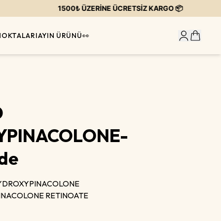
1500₺ ÜZERİNE ÜCRETSİZ KARGO 📦
NOKTALARI
AYIN ÜRÜNÜ👀
D
YPINACOLONE-
de
HYDROXYPINACOLONE
NACOLONE RETINOATE