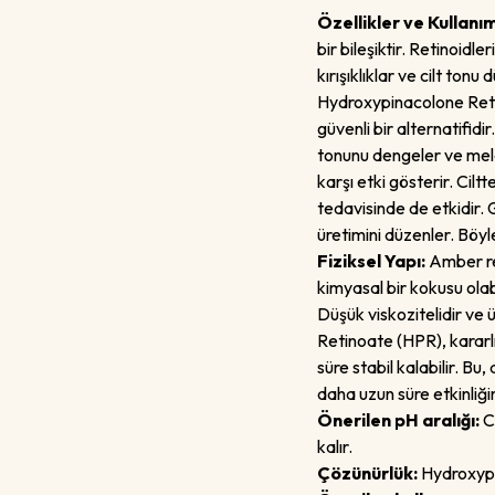
Özellikler ve Kullanı
bir bileşiktir. Retinoidle
kırışıklıklar ve cilt tonu
Hydroxypinacolone Retino
güvenli bir alternatifidir.
tonunu dengeler ve mel
karşı etki gösterir. Cil
tedavisinde de etkidir.
üretimini düzenler. Böy
Fiziksel Yapı:
Amber ren
kimyasal bir kokusu ola
Düşük viskozitelidir ve
Retinoate (HPR), kararlı
süre stabil kalabilir. Bu
daha uzun süre etkinliği
Önerilen pH aralığı:
Ci
kalır.
Çözünürlük:
Hydroxypin