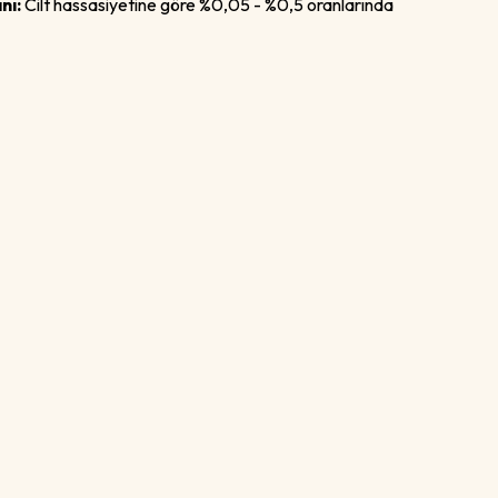
nı:
Cilt hassasiyetine göre %0,05 - %0,5 oranlarında