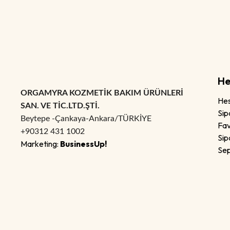
He
ORGAMYRA KOZMETİK BAKIM ÜRÜNLERİ
He
SAN. VE TİC.LTD.ŞTİ.
Sip
Beytepe -Çankaya-Ankara/TÜRKİYE
Fav
+90312 431 1002
Sip
Marketing:
BusinessUp!
Se