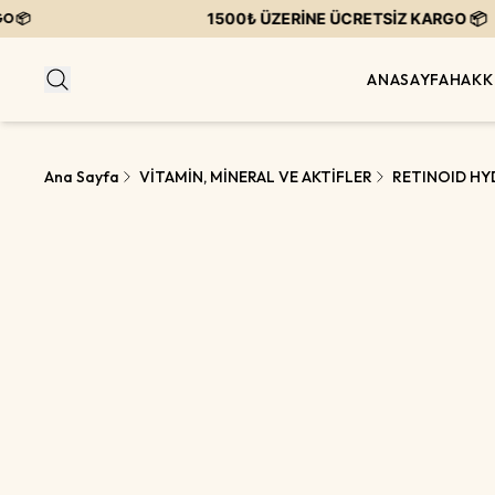
1500₺ ÜZERİNE ÜCRETSİZ KARGO 📦

ANASAYFA
HAKK
Ana Sayfa
VİTAMİN, MİNERAL VE AKTİFLER
RETINOID H