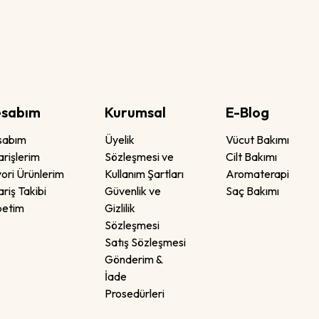
sabım
Kurumsal
E-Blog
sabım
Üyelik
Vücut Bakımı
arişlerim
Sözleşmesi ve
Cilt Bakımı
ori Ürünlerim
Kullanım Şartları
Aromaterapi
ariş Takibi
Güvenlik ve
Saç Bakımı
petim
Gizlilik
Sözleşmesi
Satış Sözleşmesi
Gönderim &
İade
Prosedürleri