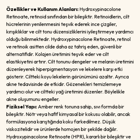
Özellikler ve Kullanım Alanları:
Hydroxypinacolone
Retinoate, retinoid sınıfından bir bileşiktir. Retinoidlerin, cilt
hücrelerinin yenilenmesini teşvik ederek ince çizgiler,
kırışıklıklar ve cilt tonu düzensizliklerini iyileştirmeye yardımcı
olduğu bilinmektedir. Hydroxypinacolone Retinoate, retinol
ve retinoik asitten cilde daha az tahriş eden, güvenli bir
alternatifidir. Kolajen üretimini teşvik eder ve cilt
elastikiyetini artırır. Cilt tonunu dengeler ve melanin üretimini
düzenleyerek hiperpigmentasyon ve lekelere karşı etki
gösterir. Ciltteki koyu lekelerin görünümünü azaltır. Ayrıca
akne tedavisinde de etkidir. Gözenekleri temizlemeye
yardımcı olur ve ciltteki yağ üretimini düzenler. Böylelikle
akne oluşumunu engeller.
Fiziksel Yapı:
Amber renk tonuna sahip, sıvı formda bir
bileşiktir. Nötr veya hafif kimyasal bir kokusu olabilir, ancak
formülasyona karıştığında koku farkedilmez. Düşük
viskozitelidir ve ürünlerde homojen bir şekilde dağılır.
Hydroxypinacolone Retinoate (HPR), kararlı bir bileşiktir ve