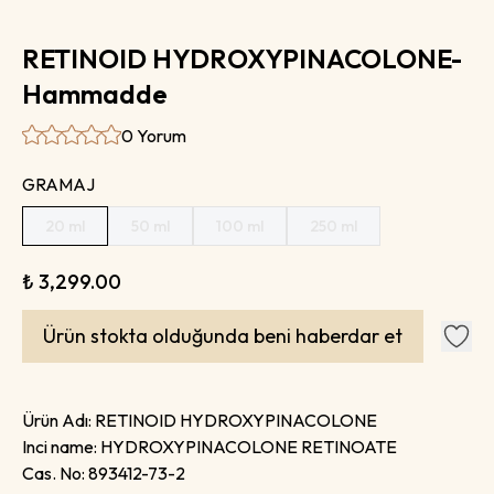
RETINOID HYDROXYPINACOLONE-
Hammadde
0 Yorum
GRAMAJ
20 ml
50 ml
100 ml
250 ml
₺ 3,299.00
Ürün stokta olduğunda beni haberdar et
Ürün Adı:
RETINOID HYDROXYPINACOLONE
Inci name:
HYDROXYPINACOLONE RETINOATE
Cas. No:
893412-73-2