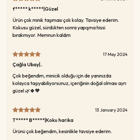
f***** k*****
|
Güzel
Ürün çok minik taşıması çok kolay. Tavsiye ederim.
Kokusu güzel, sürdükten sonra yapışma hissi
bırakmıyor. Memnun kaldım
17 May 2024
Çağla Ubay
|
..
Çok beğendim, minicik olduğu için de yanınızda
kolayca taşıyabiliyorsunuz, içeriğinin doğal olması ayrı
güzel 🌿🍀🧡
13 January 2024
T***** B*****
|
Koku harika
Ürünü çok beğendim, kesinlikle tavsiye ederim.