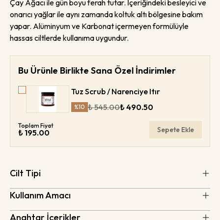
Çay Ağacı ile gün boyu ferah tutar. İçeriğindeki besleyici ve
onarıcı yağlar ile aynı zamanda koltuk altı bölgesine bakım
yapar. Alüminyum ve Karbonat içermeyen formülüyle
hassas ciltlerde kullanıma uygundur.
Bu Ürünle Birlikte Sana Özel İndirimler
Tuz Scrub / Narenciye Itır
₺ 545.00
₺ 490.50
%
10
Toplam Fiyat
Sepete Ekle
₺ 195.00
Cilt Tipi
Kullanım Amacı
Anahtar İçerikler