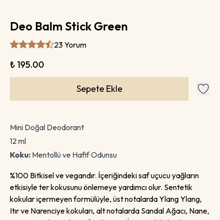
Deo Balm Stick Green
23 Yorum
₺ 195.00
Sepete Ekle
Mini Doğal Deodorant
12 ml
Koku:
Mentollü ve Hafif Odunsu
%100 Bitkisel ve vegandır. İçeriğindeki saf uçucu yağların
etkisiyle ter kokusunu önlemeye yardımcı olur. Sentetik
kokular içermeyen formülüyle, üst notalarda Ylang Ylang,
Itır ve Narenciye kokuları, alt notalarda Sandal Ağacı, Nane,