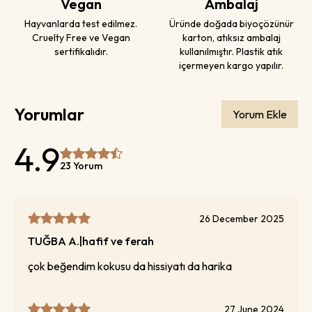
Vegan
Ambalaj
Hayvanlarda test edilmez.
Üründe doğada biyoçözünür
Cruelty Free ve Vegan
karton, atıksız ambalaj
sertifikalıdır.
kullanılmıştır. Plastik atık
içermeyen kargo yapılır.
Yorumlar
Yorum Ekle
4.9
23 Yorum
26 December 2025
TUĞBA
A.
|
hafif ve ferah
çok beğendim kokusu da hissiyatı da harika
27 June 2024