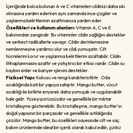
İçeriğinde bolca bulunan
A
ve
C
vitaminleri cildinizi daha sıkı
olmasına yardım ederken aynı zamanda ince çizgiler ve
yaşlanma belirtilerinin azaltmanıza yardım eder.
Özellikleri ve kullanım alanları:
Vitamin A, C ve E
bakımından zengindir. Bu vitaminler cildin sağlığını destekler
ve serbest radikallerle savaşır. Cildin derinlemesine
nemlenmesine yardımcı olur ve cildi yumuşatır. Cilt
hücrelerini korur ve yaşlanma belirtilerini azaltabilir. Cildin
iltihaplanmasını azaltır ve yatıştırıcı bir etkisi vardır. Cildin su
kaybını önler ve bariyer işlevini destekler.
Fiziksel Yapı:
Kokusu ve rengi karakteristiktir. Oda
sıcaklığında katı bir yapıya sahiptir. Mango butter, vücut
sıcaklığı ile birlikte eriyerek daha yumuşak ve uygulanabilir
hale gelir. Yüzeyi pürüzsüzdür ve genellikle bir miktar
kristalleşme gösterebilir. Bu kristalleşme, mango butter'ın
doğal yapısının bir parçasıdır ve genellikle ısıtıldığında
çözülür. Mango butter, bu özellikleri sayesinde cilt ve saç
bakım ürünlerinde ideal bir içerik olarak kabul edilir, çünkü