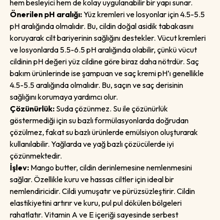
hem besleyici hem de kolay uygulanabilir bir yapı sunar.
Önerilen pH aralığı:
Yüz kremleri ve losyonlar için 4.5-5.5
pH aralığında olmalıdır. Bu, cildin doğal asidik tabakasını
koruyarak cilt bariyerinin sağlığını destekler. Vücut kremleri
ve losyonlarda 5.5-6.5 pH aralığında olabilir, çünkü vücut
cildinin pH değeri yüz cildine göre biraz daha nötrdür. Saç
bakım ürünlerinde ise şampuan ve saç kremi pH’ı genellikle
4.5-5.5 aralığında olmalıdır. Bu, saçın ve saç derisinin
sağlığını korumaya yardımcı olur.
Çözünürlük:
Suda çözünmez. Su ile çözünürlük
göstermediği için su bazlı formülasyonlarda doğrudan
çözülmez, fakat su bazlı ürünlerde emülsiyon oluşturarak
kullanılabilir. Yağlarda ve yağ bazlı çözücülerde iyi
çözünmektedir.
İşlev:
Mango butter, cildin derinlemesine nemlenmesini
sağlar. Özellikle kuru ve hassas ciltler için ideal bir
nemlendiricidir. Cildi yumuşatır ve pürüzsüzleştirir. Cildin
elastikiyetini artırır ve kuru, pul pul dökülen bölgeleri
rahatlatır. Vitamin A ve E içeriği sayesinde serbest