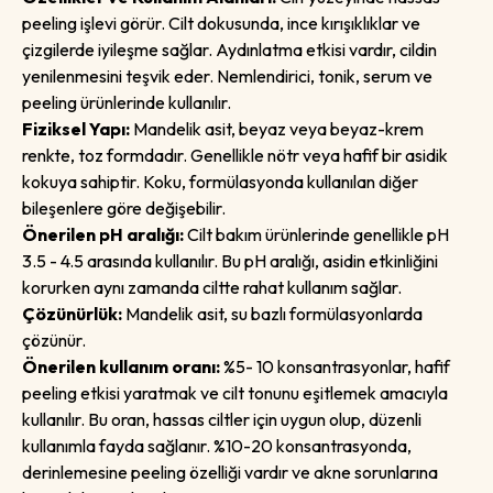
peeling işlevi görür. Cilt dokusunda, ince kırışıklıklar ve
çizgilerde iyileşme sağlar. Aydınlatma etkisi vardır, cildin
yenilenmesini teşvik eder. Nemlendirici, tonik, serum ve
peeling ürünlerinde kullanılır.
Fiziksel Yapı:
Mandelik asit, beyaz veya beyaz-krem
renkte, toz formdadır. Genellikle nötr veya hafif bir asidik
kokuya sahiptir. Koku, formülasyonda kullanılan diğer
bileşenlere göre değişebilir.
Önerilen pH aralığı:
Cilt bakım ürünlerinde genellikle pH
3.5 - 4.5 arasında kullanılır. Bu pH aralığı, asidin etkinliğini
korurken aynı zamanda ciltte rahat kullanım sağlar.
Çözünürlük:
Mandelik asit, su bazlı formülasyonlarda
çözünür.
Önerilen kullanım oranı:
%5- 10 konsantrasyonlar, hafif
peeling etkisi yaratmak ve cilt tonunu eşitlemek amacıyla
kullanılır. Bu oran, hassas ciltler için uygun olup, düzenli
kullanımla fayda sağlanır. %10-20 konsantrasyonda,
derinlemesine peeling özelliği vardır ve akne sorunlarına