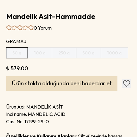
Mandelik Asit-Hammadde
0 Yorum
GRAMAJ
50 g
100 g
250 g
500 g
1000 g
₺ 579.00
Ürün stokta olduğunda beni haberdar et
Ürün Adı:
MANDELİK ASİT
Inci name:
MANDELIC ACID
Cas. No:
17199-29-0
Özellikler ve Kullanım Alanları:
Cilt yüzeyinde hassas