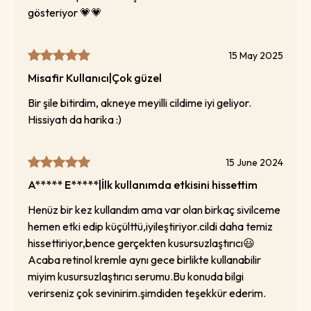
gösteriyor 💗💗
15 May 2025
Misafir Kullanıcı
|
Çok güzel
Bir şile bitirdim, akneye meyilli cildime iyi geliyor.
Hissiyatı da harika :)
15 June 2024
A***** E*****
|
İlk kullanımda etkisini hissettim
Henüz bir kez kullandım ama var olan birkaç sivilceme
hemen etki edip küçülttü,iyileştiriyor.cildi daha temiz
hissettiriyor,bence gerçekten kusursuzlaştırıcı😃
Acaba retinol kremle aynı gece birlikte kullanabilir
miyim kusursuzlaştırıcı serumu.Bu konuda bilgi
verirseniz çok sevinirim.şimdiden teşekkür ederim.