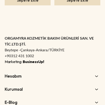
Sepete Ekle
Sepete Ekle
ORGAMYRA KOZMETİK BAKIM ÜRÜNLERİ SAN. VE
TİC.LTD.ŞTİ.
Beytepe -Çankaya-Ankara/TÜRKİYE
+90312 431 1002
Marketing:
BusinessUp!
Hesabım
Kurumsal
E-Blog