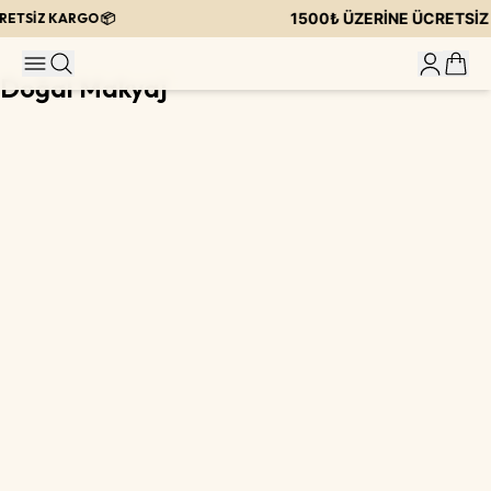
1500₺ ÜZERİNE ÜCRETSİZ 
ETSİZ KARGO 📦
Doğal Makyaj