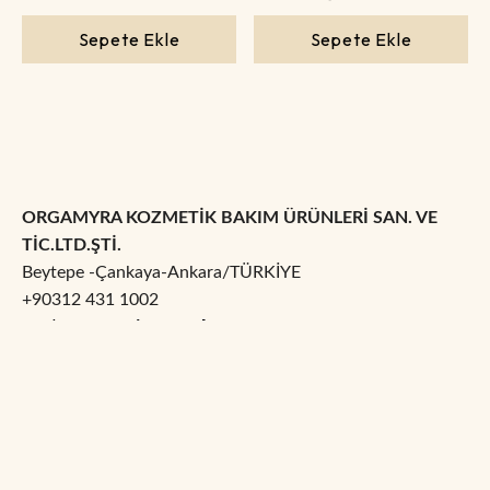
Sepete Ekle
Sepete Ekle
ORGAMYRA KOZMETİK BAKIM ÜRÜNLERİ SAN. VE
TİC.LTD.ŞTİ.
Beytepe -Çankaya-Ankara/TÜRKİYE
+90312 431 1002
Marketing:
BusinessUp!
Hesabım
Kurumsal