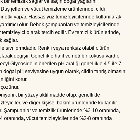
ik bir temizlik sağlar ve saçın doğal yağlarını
Duş jelleri ve vücut temizleme ürünlerinde, cildi
r etki yapar. Hassas yüz temizleyicilerinde kullanılarak,
yardımcı olur. Bebek şampuanları ve temizleyicilerinde,
temizleyici olarak tercih edilir. Ev temizlik ürünlerinde,
ik sağlar.
e sıvı formdadır. Renkli veya renksiz olabilir, ürün
arak değişir. Genellikle hafif ve nötr bir kokusu vardır.
cyl Glycoside'ın önerilen pH aralığı genellikle 4.5 ile 7
ldin doğal pH seviyesine uygun olarak, cildin tahriş olmasını
nliğini korur.
i çözünür.
niyonik bir yüzey aktif madde olup, genellikle
leyiciler, ve diğer kişisel bakım ürünlerinde kullanılır.
ı: Şampuanlar ve temizlik ürünlerinde %3-10 oranında,
4 oranında, vücut temizleyicilerinde %2-8 oranında