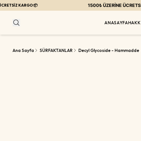
1500₺ ÜZERİNE ÜCRETSİZ 
RETSİZ KARGO 📦
ANASAYFA
HAKK
Ana Sayfa
SÜRFAKTANLAR
Decyl Glycoside - Hammadde