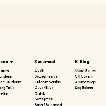
sabım
Kurumsal
E-Blog
sabım
Üyelik
Vücut Bakımı
arişlerim
Sözleşmesi ve
Cilt Bakımı
ori Ürünlerim
Kullanım Şartları
Aromaterapi
ariş Takibi
Güvenlik ve
Saç Bakımı
petim
Gizlilik
Sözleşmesi
Satış Sözleşmesi