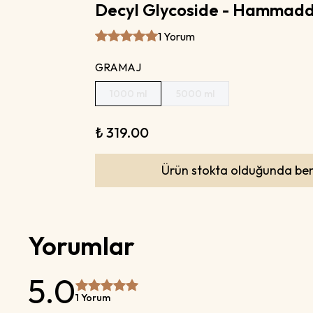
Decyl Glycoside - Hammad
1 Yorum
GRAMAJ
1000 ml
5000 ml
₺ 319.00
Ürün stokta olduğunda ben
Yorumlar
5.0
1 Yorum