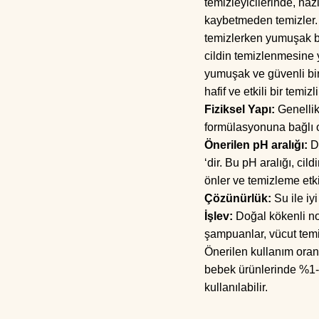
temizleyicilerinde, naz
kaybetmeden temizler. 
temizlerken yumuşak bi
cildin temizlenmesine 
yumuşak ve güvenli bir 
hafif ve etkili bir temizl
Fiziksel Yapı:
Genellikl
formülasyonuna bağlı ol
Önerilen pH aralığı:
De
‘dir. Bu pH aralığı, ci
önler ve temizleme etki
Çözünürlük:
Su ile iy
İşlev:
Doğal kökenli no
şampuanlar, vücut temiz
Önerilen kullanım oran
bebek ürünlerinde %1-
kullanılabilir.