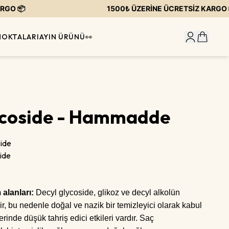
O 📦
1500₺ ÜZERİNE ÜCRETSİZ KARGO 📦
NOKTALARI
AYIN ÜRÜNÜ👀
ycoside - Hammadde
side
side
 alanları:
Decyl glycoside, glikoz ve decyl alkolün
ir, bu nedenle doğal ve nazik bir temizleyici olarak kabul
zerinde düşük tahriş edici etkileri vardır. Saç