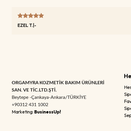
EZEL
T.
|
-
He
ORGAMYRA KOZMETİK BAKIM ÜRÜNLERİ
He
SAN. VE TİC.LTD.ŞTİ.
Sip
Beytepe -Çankaya-Ankara/TÜRKİYE
Fav
+90312 431 1002
Sip
Marketing:
BusinessUp!
Se