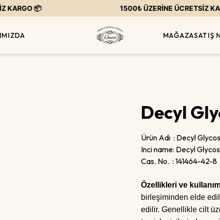
KARGO 📦
1500₺ ÜZERİNE ÜCRETSİZ KARG
IMIZDA
MAĞAZA
SATIŞ 
Decyl Gl
Ürün Adı : Decyl Glyco
Inci name: Decyl Glyco
Cas. No. : 141464-42-8
Özellikleri ve kullanım
birleşiminden elde edil
edilir. Genellikle cilt ü