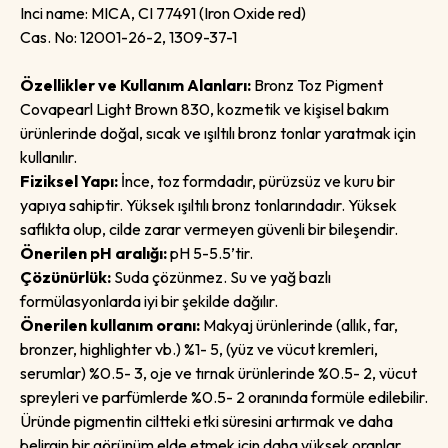
Inci name:
MICA, CI 77491 (Iron Oxide red)
Cas. No:
12001-26-2, 1309-37-1
Özellikler ve Kullanım Alanları:
Bronz Toz Pigment
Covapearl Light Brown 830, kozmetik ve kişisel bakım
ürünlerinde doğal, sıcak ve ışıltılı bronz tonlar yaratmak için
kullanılır.
Fiziksel Yapı:
İnce, toz formdadır, pürüzsüz ve kuru bir
yapıya sahiptir. Yüksek ışıltılı bronz tonlarındadır. Yüksek
saflıkta olup, cilde zarar vermeyen güvenli bir bileşendir.
Önerilen pH aralığı:
pH 5-5.5’tir.
Çözünürlük:
Suda çözünmez. Su ve yağ bazlı
formülasyonlarda iyi bir şekilde dağılır.
Önerilen kullanım oranı:
Makyaj ürünlerinde (allık, far,
bronzer, highlighter vb.) %1- 5, (yüz ve vücut kremleri,
serumlar) %0.5- 3, oje ve tırnak ürünlerinde %0.5- 2, vücut
spreyleri ve parfümlerde %0.5- 2 oranında formüle edilebilir.
Üründe pigmentin ciltteki etki süresini artırmak ve daha
belirgin bir görünüm elde etmek için daha yüksek oranlar