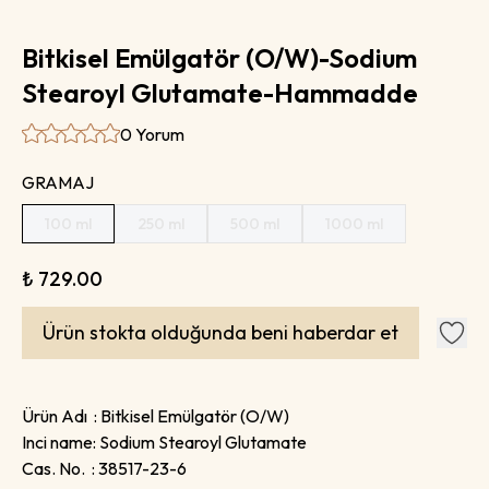
Bitkisel Emülgatör (O/W)-Sodium
Stearoyl Glutamate-Hammadde
0 Yorum
GRAMAJ
100 ml
250 ml
500 ml
1000 ml
₺ 729.00
Ürün stokta olduğunda beni haberdar et
Ürün Adı : Bitkisel Emülgatör (O/W)
Inci name: Sodium Stearoyl Glutamate
Cas. No. : 38517-23-6